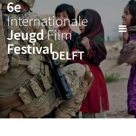
6e
Skip
to
Internationale
content
Jeugd
Film
Festival
DELFT