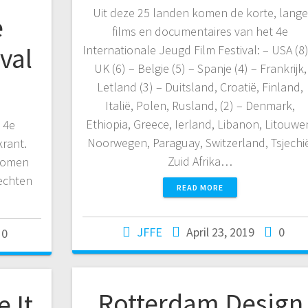
Uit deze 25 landen komen de korte, lange
e
films en documentaires van het 4e
val
Internationale Jeugd Film Festival: – USA (8)
UK (6) – Belgie (5) – Spanje (4) – Frankrijk,
Letland (3) – Duitsland, Croatië, Finland,
Italië, Polen, Rusland, (2) – Denmark,
Ethiopia, Greece, Ierland, Libanon, Litouwe
 4e
Noorwegen, Paraguay, Switzerland, Tsjechi
krant.
Zuid Afrika…
enomen
rechten
READ MORE
JFFE
April 23, 2019
0
0
Rotterdam Design
 It