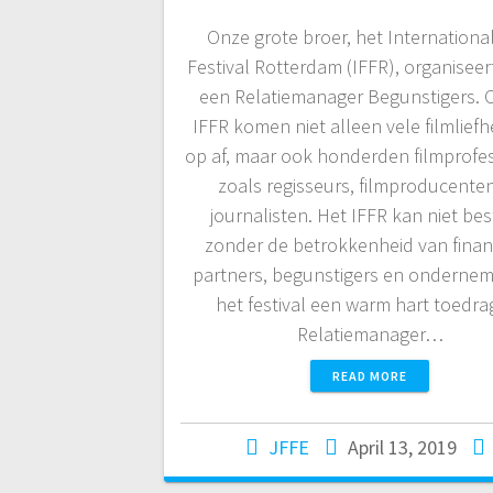
Onze grote broer, het International
Festival Rotterdam (IFFR), organiseer
een Relatiemanager Begunstigers. 
IFFR komen niet alleen vele filmlief
op af, maar ook honderden filmprofe
zoals regisseurs, filmproducente
journalisten. Het IFFR kan niet be
zonder de betrokkenheid van financ
partners, begunstigers en ondernem
het festival een warm hart toedra
Relatiemanager…
READ MORE
JFFE
April 13, 2019