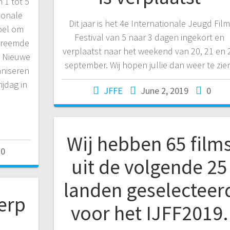
n 1 tot 5
tionale
Dit jaar is het 4e Internationale Jeugd Fil
doel om
Festival van 5 naar 3 dagen ingekort en
 vreemde
verplaatst naar het weekend van 20, 21 en 
c. Nieuwe
september. Wij hopen jullie dan weer te zie
aniseren
ijdag in
JFFE
June 2, 2019
0
Wij hebben 65 film
0
uit de volgende 25
landen geselecteer
erp
voor het IJFF2019.