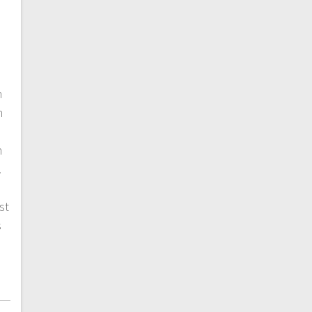
n
n
n
.
st
s