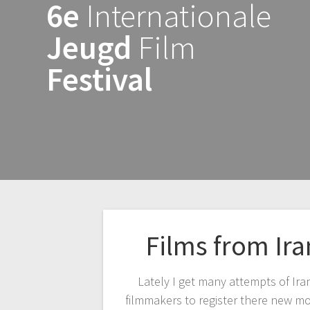
6e
Internationale
Skip
to
Jeugd
Film
content
Festival
Films from Ira
Lately I get many attempts of Ira
filmmakers to register there new mov