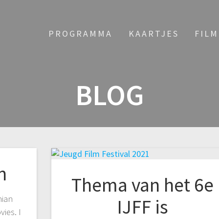
PROGRAMMA
KAARTJES
FIL
BLOG
n
Thema van het 6e
nian
IJFF is
ies. I