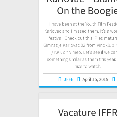
On the Boogi
I have been at the Youth Film Festi
Karlovac and I missed them. It’s a wo
festival. Check out this: Ples matu
Gimnazije Karlovac 02 from Kinoklub 
/ KKK on Vimeo. Let’s see if we ca
something similar as them this year. 
nice to watch.
JFFE
April 15, 2019
Vacature IFF