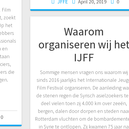
JFFE
April 20, 2019
0
 Film
t, zoekt
Op het
Waarom
hebbers
organiseren wij he
ssionals
n en
IJFF
staan
iers,
ers die
Sommige mensen vragen ons waarom wij
gen.
sinds 2016 jaarlijks het Internationale Jeu
Film Festival organiseren. De aanleiding wa
de stenen regen die Syrisch asielzoekers t
deel vielen toen zij 4.000 km over zeeën,
bergen, dalen door dorpen en steden naa
0
Rotterdam vluchten om de bombardement
in Syrie te ontlopen. Zij kwamen 75 jaar na