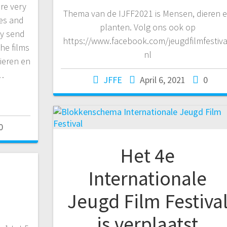
are very
Thema van de IJFF2021 is Mensen, dieren 
ies and
planten. Volg ons ook op
ly send
https://www.facebook.com/jeugdfilmfestiva
he films
nl
ieren en
…
JFFE
April 6, 2021
0
0
Het 4e
Internationale
Jeugd Film Festiva
is verplaatst