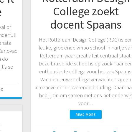
College zoekt
e
docent Spaans
val of
nderfull
Het Rotterdam Design College (RDC) is ee
ranata
leuke, groeiende vmbo school in hartje va
Karlovac
Rotterdam waar creativiteit centraal staat.
n do
Deze bruisende school is op zoek naar ee
It’s so
enthousiaste collega voor het vak Spaans
Van de nieuwe collega verwachten zij een
creatieve en innoverende houding. Daarnaa
0
heb jij zin om samen met ons het onderwij
voor…
READ MORE
R