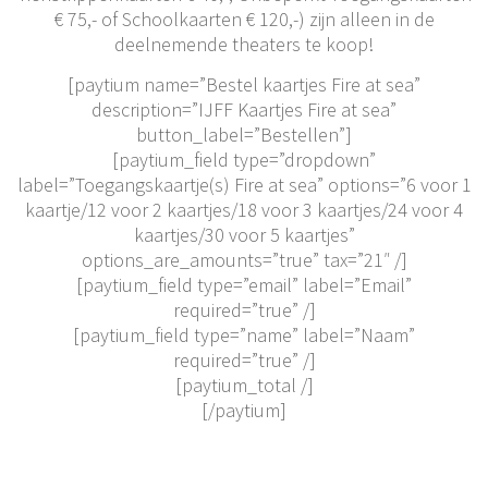
€ 75,- of Schoolkaarten € 120,-) zijn alleen in de
deelnemende theaters te koop!
[paytium name=”Bestel kaartjes Fire at sea”
description=”IJFF Kaartjes Fire at sea”
button_label=”Bestellen”]
[paytium_field type=”dropdown”
label=”Toegangskaartje(s) Fire at sea” options=”6 voor 1
kaartje/12 voor 2 kaartjes/18 voor 3 kaartjes/24 voor 4
kaartjes/30 voor 5 kaartjes”
options_are_amounts=”true” tax=”21″ /]
[paytium_field type=”email” label=”Email”
required=”true” /]
[paytium_field type=”name” label=”Naam”
required=”true” /]
[paytium_total /]
[/paytium]