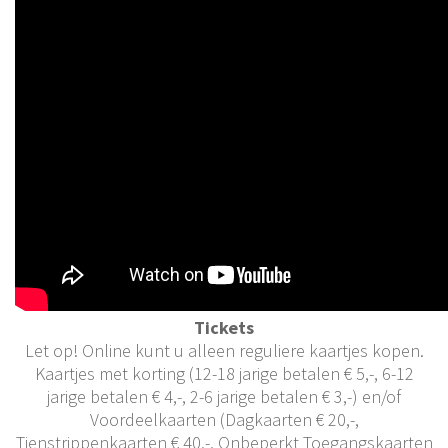
Tickets
Let op! Online kunt u alleen reguliere kaartjes kopen.
Kaartjes met korting (12-18 jarige betalen € 5,-, 6-12
jarige betalen € 4,-, 2-6 jarige betalen € 3,-) en/of
Voordeelkaarten (Dagkaarten € 20,-,
Tienstrippenkaarten € 40,-, Onbeperkt Toegangskaarten