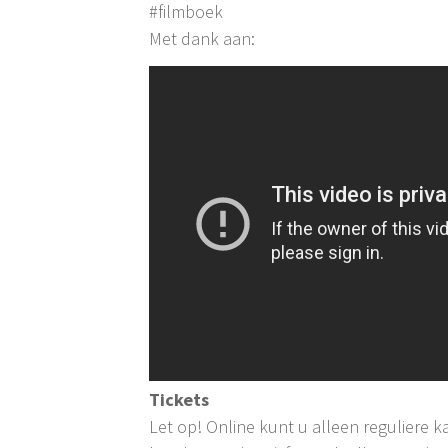
#filmboek
Met dank aan:
Tickets
Let op! Online kunt u alleen reguliere kaa