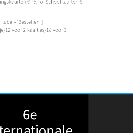
angskaarten € 75,- of Schoolkaarten €
_label=”Bestellen”]
e/12 voor 2 kaartjes/18 voor 3
6e
ternationale