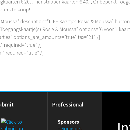
agkaarten € 20,-, Tienstrippenkaarten € 40,-, Onbeperkt Toeg
aters te koop!
 Moussa” description=”IJFF Kaartjes Rosie & Moussa” button
oegangskaartje(s) Rosie & Moussa” options=”6 voor 1 kaartj
aartjes” options_are_amounts=”true” tax=”21″ /]
” required=”true” /]
” required=”true” /]
ubmit
Professional
In
Sponsors
–
Sponsors