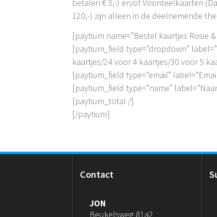
betalen € 3,-) en/of Voordeelkaarten (D
120,-) zijn alleen in de deelnemende the
[paytium name=”Bestel kaartjes Rosie &
[paytium_field type=”dropdown” label=”T
kaartjes/24 voor 4 kaartjes/30 voor 5 k
[paytium_field type=”email” label=”Email
[paytium_field type=”name” label=”Naam
[paytium_total /]
[/paytium]
Contact
S
JON
Beukelsweg 81a2