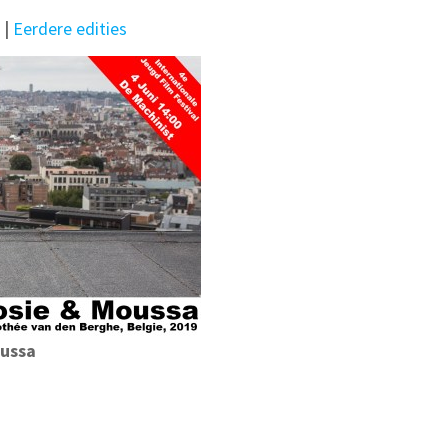
s
|
Eerdere edities
oussa