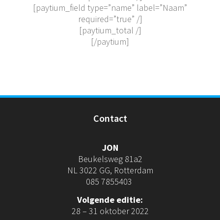
[paytium_field type=”name” label=”Naam”
required=”true” /]
[paytium_total /]
[/paytium]
Contact
JON
Beukelsweg 81a2
NL 3022 GG, Rotterdam
085 7855403
Volgende editie:
28 – 31 oktober 2022