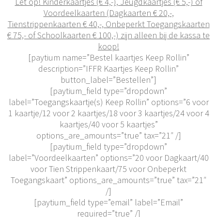
Let op! Kinderkaartjes (€ 4,-), Jeugdkaartjes (€ 5,-) of
Voordeelkaarten (Dagkaarten € 20,-,
Tienstrippenkaarten € 40,-, Onbeperkt Toegangskaarten
€ 75,- of Schoolkaarten € 100,-) zijn alleen bij de kassa te
koop!
[paytium name=”Bestel kaartjes Keep Rollin”
description=”IFFR Kaartjes Keep Rollin”
button_label=”Bestellen”]
[paytium_field type=”dropdown”
label=”Toegangskaartje(s) Keep Rollin” options=”6 voor
1 kaartje/12 voor 2 kaartjes/18 voor 3 kaartjes/24 voor 4
kaartjes/40 voor 5 kaartjes”
options_are_amounts=”true” tax=”21″ /]
[paytium_field type=”dropdown”
label=”Voordeelkaarten” options=”20 voor Dagkaart/40
voor Tien Strippenkaart/75 voor Onbeperkt
Toegangskaart” options_are_amounts=”true” tax=”21″
/]
[paytium_field type=”email” label=”Email”
required=”true” /]