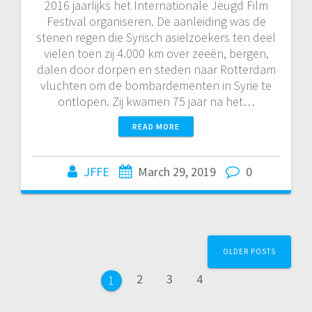
2016 jaarlijks het Internationale Jeugd Film
Festival organiseren. De aanleiding was de
stenen regen die Syrisch asielzoekers ten deel
vielen toen zij 4.000 km over zeeën, bergen,
dalen door dorpen en steden naar Rotterdam
vluchten om de bombardementen in Syrie te
ontlopen. Zij kwamen 75 jaar na het…
READ MORE
JFFE
March 29, 2019
0
Posts
OLDER POSTS
navigation
Page
Page
Page
2
3
4
Page
1