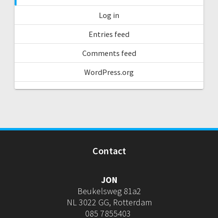
Log in
Entries feed
Comments feed
WordPress.org
Contact
JON
Beukelsweg 81a2
NL 3022 GG, Rotterdam
085 7855403